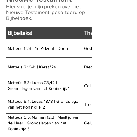
Hier vind je mijn preken over het
Nieuwe Testament, gesorteerd op
Bijbelboek.
Bijbeltekst
Thema
Matteüs 1,23 | 4e Advent | Doop
God komt dichtbij
Matteüs 2,10-11 | Kerst '24
Diepe blijdschap
Matteüs 5,3; Lucas 23,42 |
Gelukkig de losers
Grondslagen van het Koninkrijk 1
Matteüs 5,4; Lucas 18,13 | Grondslagen
Troostvol treuren
van het Koninkrijk 2
Matteüs 5,5; Numeri 12,3 | Maaltijd van
Gelukkig de softies
de Heer | Grondslagen van het
Koninkrijk 3