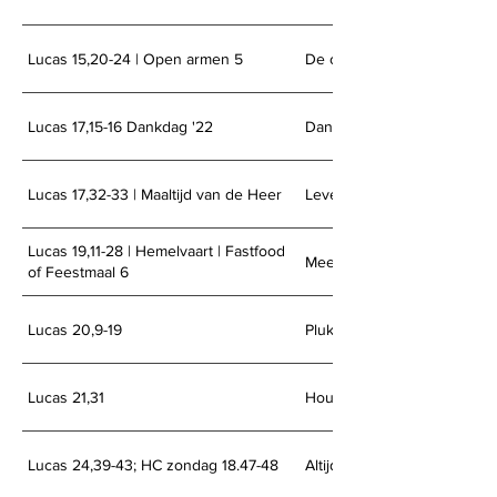
Lucas 15,20-24 | Open armen 5
De open armen van God
Lucas 17,15-16 Dankdag '22
Dankbaar?
Lucas 17,32-33 | Maaltijd van de Heer
Leven naar het Koninkrijk
Lucas 19,11-28 | Hemelvaart | Fastfood
Meewerken of afwachten
of Feestmaal 6
Lucas 20,9-19
Pluk de dag
Lucas 21,31
Houd je nog vol?
Lucas 24,39-43; HC zondag 18.47-48
Altijd bij ons