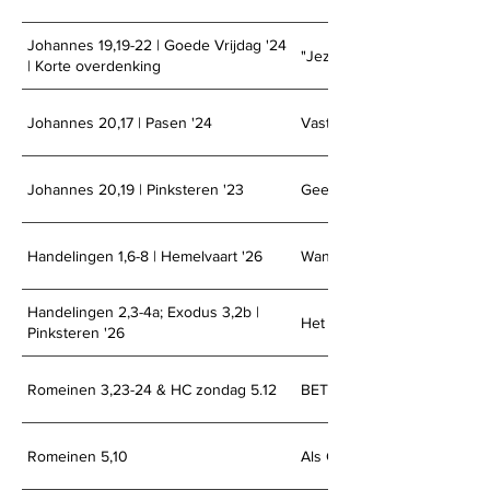
Johannes 19,19-22 | Goede Vrijdag '24
"Jezus van Nazaret, koning
| Korte overdenking
Johannes 20,17 | Pasen '24
Vasthouden & loslaten
Johannes 20,19 | Pinksteren '23
Geen deur te dicht voor Go
Handelingen 1,6-8 | Hemelvaart '26
Wanneer komt het?
Handelingen 2,3-4a; Exodus 3,2b |
Het vuur van Gods Geest
Pinksteren '26
Romeinen 3,23-24 & HC zondag 5.12
BETAALD
Romeinen 5,10
Als Gods vijanden al verzo