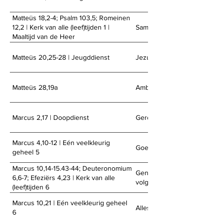
Matteüs 18,2-4; Psalm 103,5; Romeinen
Samen Jong
12,2 | Kerk van alle (leef)tijden 1 |
Maaltijd van de Heer
Matteüs 20,25-28 | Jeugddienst
Jezus draait de rollen om
Matteüs 28,19a
Ambassadeurs van Gods Kon
Marcus 2,17 | Doopdienst
Geroepen tot herstel
Marcus 4,10-12 | Eén veelkleurig
Goede grond?
geheel 5
Marcus 10,14-15.43-44; Deuteronomium
Generatie na generatie (Prio
6,6-7; Efeziërs 4,23 | Kerk van alle
volgende generaties)
(leef)tijden 6
Marcus 10,21 | Eén veelkleurig geheel
Alles verkopen?
6