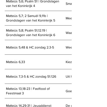
Matteüs 5,6; Psalm 51 | Grondslagen
Smachten naar een eerlijke
van het Koninkrijk 4
Matteüs 5,7; 2 Samuël 9,11b |
Meelijden met Jezus
Grondslagen van het Koninkrijk 5
Matteüs 5,8; Psalm 51,12.19 |
Waar het hart vol van is
Grondslagen van het Koninkrijk 6
Matteüs 5,48 & HC zondag 2.3-5
Wees volmaakt!
Matteüs 6,33
Kiezen voor het koninkrijk
Matteüs 7,3-5 & HC zondag 51.126
Uit hetzelfde hout gesnede
Matteüs 13,18-23 | Fastfood of
Goede grond?
Feestmaal 3
Matteüs 14,29-31 | Jeugddienst
De onzichtbare strijd