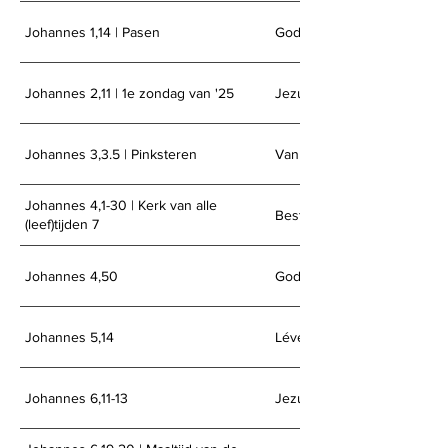
Johannes 1,14 | Pasen
Gods grootheid zien
Johannes 2,11 | 1e zondag van '25
Jezus redt het feest
Johannes 3,3.5 | Pinksteren
Van boven geboren
Johannes 4,1-30 | Kerk van alle
Beste buren zijn
(leef)tijden 7
Johannes 4,50
God op Zijn Woord geloven
Johannes 5,14
Léven vanuit het wonder
Johannes 6,11-13
Jezus maakt meer