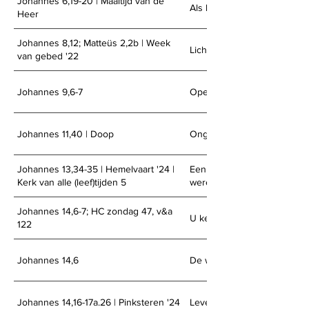
Johannes 6,19-20 | Maaltijd van de
Als het spookt...
Heer
Johannes 8,12; Matteüs 2,2b | Week
Licht in het duister
van gebed '22
Johannes 9,6-7
Open ogen
Johannes 11,40 | Doop
Ongelofelijk vertrouwen
Johannes 13,34-35 | Hemelvaart '24 |
Een warme gemeenschap m
Kerk van alle (leef)tijden 5
wereldschokkende liefde
Johannes 14,6-7; HC zondag 47, v&a
U kennen, uit en tot U leve
122
Johannes 14,6
De weg dóór de twijfel
Johannes 14,16-17a.26 | Pinksteren '24
Leven door de Geest