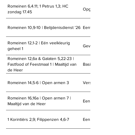
Romeinen 6,4.11; 1 Petrus 1,3; HC
Opgewekt leven
zondag 17.45
Romeinen 10,9-10 | Belijdenisdienst '26
Eenvoud, diepgang en effec
Romeinen 12,1-2 | Eén veelkleurig
Gevormd voor het leven
geheel 1
Romeinen 12,6a & Galaten 5,22-23 |
Basisingrediënten van de
Fastfood of Feestmaal 1 | Maaltijd van
de Heer
Romeinen 14,5-6 | Open armen 3
Verschil mag er zijn
Romeinen 16,16a | Open armen 7 |
Een heilige groet
Maaltijd van de Heer
1 Korintiërs 2,9; Filippenzen 4,6-7
Een openbaar geheim