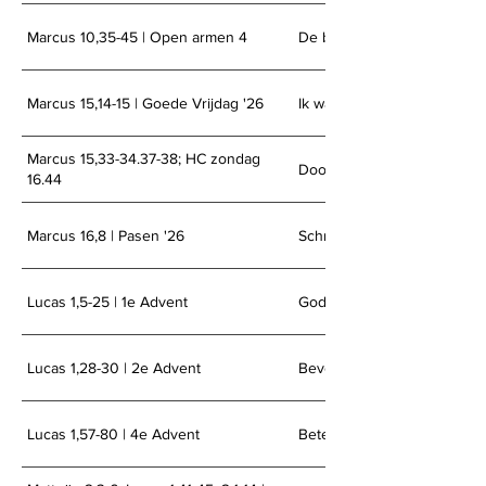
Marcus 10,35-45 | Open armen 4
De belangrijkste plaats
Marcus 15,14-15 | Goede Vrijdag '26
Ik was het
Marcus 15,33-34.37-38; HC zondag
Doorgang naar het leven
16.44
Marcus 16,8 | Pasen '26
Schrikken van het lege graf
Lucas 1,5-25 | 1e Advent
Gods verhaal gaat door
Lucas 1,28-30 | 2e Advent
Bevoorrecht door God
Lucas 1,57-80 | 4e Advent
Betekenisvol leven