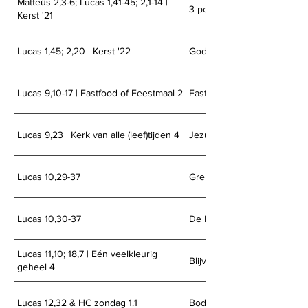
Matteüs 2,3-6; Lucas 1,41-45; 2,1-14 |
3 perspectieven op Kerst
Kerst '21
Lucas 1,45; 2,20 | Kerst '22
Gods belofte vervuld
Lucas 9,10-17 | Fastfood of Feestmaal 2
Fastfood of Feestmaal
Lucas 9,23 | Kerk van alle (leef)tijden 4
Jezus' boodschap serieus
Lucas 10,29-37
Grenzeloze naastenliefde?
Lucas 10,30-37
De Barmhartige Ketter
Lucas 11,10; 18,7 | Eén veelkleurig
Blijven bidden
geheel 4
Lucas 12,32 & HC zondag 1.1
Bodem onder je leven