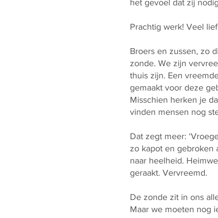
het gevoel dat zij nodi
Prachtig werk! Veel li
Broers en zussen, zo 
zonde. We zijn vervreem
thuis zijn. Een vreemdel
gemaakt voor deze gebro
Misschien herken je da
vinden mensen nog steed
Dat zegt meer: ‘Vroege
zo kapot en gebroken a
naar heelheid. Heimwe
geraakt. Vervreemd.
De zonde zit in ons all
Maar we moeten nog iet