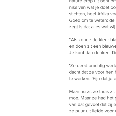
nature erop uit bent om
niks van wat je doet o
stichten, heel Afrika vo
Goed om te weten: de 
zegt is dat alles wat w
“Als zonde de kleur bl
en doen zit een blauwe
Je kunt dan denken: Do
‘Ze deed prachtig werk
dacht dat ze voor hen h
te werken. ‘Fijn dat je
Maar nu zit ze thuis z
moe. Maar ze had het g
van dat gevoel dat zij
ze puur uit liefde vo