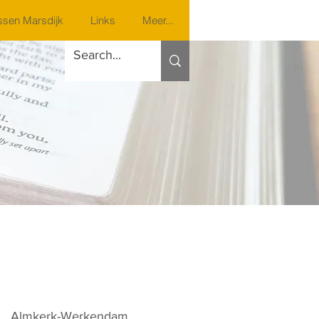
sen Marsdijk
Links
Meer...
Almkerk-Werkendam