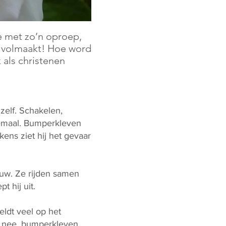
e met zo’n oproep,
s volmaakt! Hoe word
 als christenen
 zelf. Schakelen,
lemaal. Bumperkleven
ens ziet hij het gevaar
rouw. Ze rijden samen
t hij uit.
heldt veel op het
En nee, bumperkleven