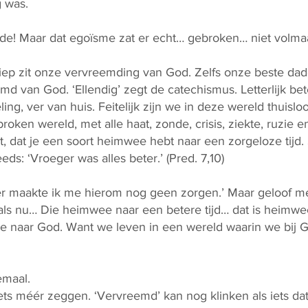
g was.
efde! Maar dat egoïsme zat er echt… gebroken… niet volma
diep zit onze vervreemding van God. Zelfs onze beste da
d van God. ‘Ellendig’ zegt de catechismus. Letterlijk bet
ing, ver van huis. Feitelijk zijn we in deze wereld thuislo
ken wereld, met alle haat, zonde, crisis, ziekte, ruzie en 
t, dat je een soort heimwee hebt naar een zorgeloze tijd
s: ‘Vroeger was alles beter.’ (Pred. 7,10)
r maakte ik me hierom nog geen zorgen.’ Maar geloof me
ls nu… Die heimwee naar een betere tijd… dat is heimwe
e naar God. Want we leven in een wereld waarin we bij G
emaal.
s méér zeggen. ‘Vervreemd’ kan nog klinken als iets da