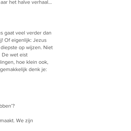
maar het halve verhaal…
us gaat veel verder dan
! Of eigenlijk: Jezus
diepste op wijzen. Niet
 De wet eist
dingen, hoe klein ook,
 gemakkelijk denk je:
ebben’?
lmaakt. We zijn