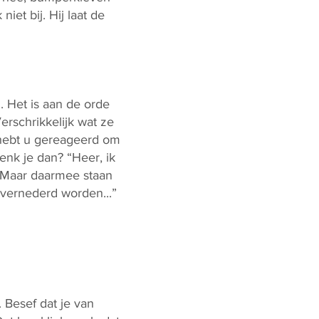
iet bij. Hij laat de
. Het is aan de orde
rschrikkelijk wat ze
 hebt u gereageerd om
enk je dan? “Heer, ik
. Maar daarmee staan
 vernederd worden...”
 Besef dat je van