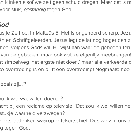
an klinken alsof we zelf geen schuld dragen. Maar dat is 
 voor stuk,
opstandig
tegen God.
God
us je Zelf op, in Matteüs 5. Het is ongehoord scherp. Jez
n en Schriftgeleerden. Jezus legt de lat nog hoger dan zij
heel volgens Gods wil. Hij wijst aan waar de geboden ten 
van de geboden, maar ook wat ze eigenlijk meebrengen!
et simpelweg ‘het ergste niet doen,’ maar alle verkeerde 
ste overtreding is en blijft een overtreding! Nogmaals: hoe
zoals zij…’?
ou ik wel wat willen doen…’?
cht bij een reclame op televisie: ‘Dat zou ik wel willen h
 stukje waarheid verzwegen?
el iets bedenken waarop je tekortschiet. Dus we zijn onvo
g tegen God.