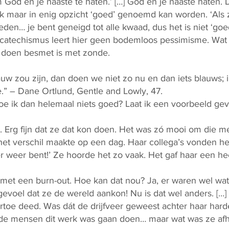
 God en je naaste te haten.’ […] God en je naaste haten. D
ok maar in enig opzicht ‘goed’ genoemd kan worden. ‘Als
eden… je bent geneigd tot alle kwaad, dus het is niet ‘goed
catechismus leert hier geen bodemloos pessimisme. Wat
ij doen besmet is met zonde.
auw zou zijn, dan doen we niet zo nu en dan iets blauws; 
.” – Dane Ortlund, Gentle and Lowly, 47.
e ik dan helemaal niets goed? Laat ik een voorbeeld gev
. Erg fijn dat ze dat kon doen. Het was zó mooi om die me
et verschil maakte op een dag. Haar collega’s vonden het 
 er weer bent!’ Ze hoorde het zo vaak. Het gaf haar een hee
it met een burn-out. Hoe kan dat nou? Ja, er waren wel wa
evoel dat ze de wereld aankon! Nu is dat wel anders. […]
 ertoe deed. Was dát de drijfveer geweest achter haar har
or de mensen dit werk was gaan doen… maar wat was ze af