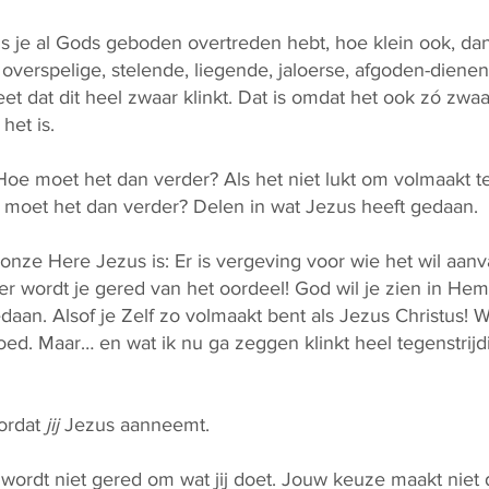
s je al Gods geboden overtreden hebt, hoe klein ook, da
verspelige, stelende, liegende, jaloerse, afgoden-dienen
t dat dit heel zwaar klinkt. Dat is omdat het ook zó zwaar 
het is.
Hoe moet het dan verder? Als het niet lukt om volmaakt t
 moet het dan verder? Delen in wat Jezus heeft gedaan.
nze Here Jezus is: Er is vergeving voor wie het wil aanv
r wordt je gered van het oordeel! God wil je zien in Hem:
aan. Alsof je Zelf zo volmaakt bent als Jezus Christus! 
ed. Maar… en wat ik nu ga zeggen klinkt heel tegenstrijdi
oordat
jij
Jezus aanneemt.
wordt niet gered om wat jij doet. Jouw keuze maakt niet d