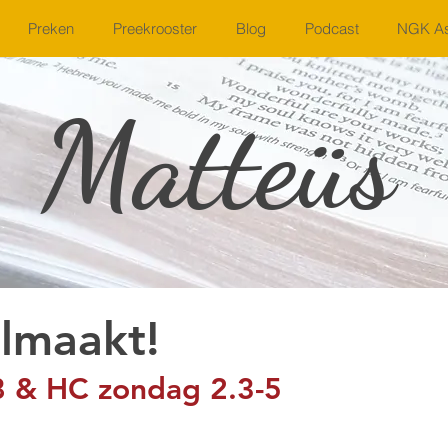
Preken
Preekrooster
Blog
Podcast
NGK As
Matteüs
lmaakt!
8 & HC zondag 2.3-5