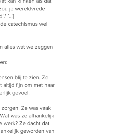
at kan klinken als dat
 zou je wereldvrede
’.’ […]
 de catechismus wel
in alles wat we zeggen
en:
nsen blij te zien. Ze
altijd fijn om met haar
rlijk gevoel.
t zorgen. Ze was vaak
 Wat was ze afhankelijk
de werk? Ze dacht dat
hankelijk geworden van