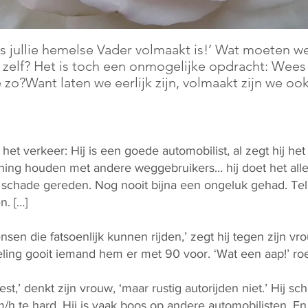
s jullie hemelse Vader volmaakt is!’ Wat moeten w
 zelf? Het is toch een onmogelijke opdracht: Wee
 zo?Want laten we eerlijk zijn, volmaakt zijn we ook
 het verkeer: Hij is een goede automobilist, al zegt hij het
kening houden met andere weggebruikers… hij doet het al
t schade gereden. Nog nooit bijna een ongeluk gehad. Telk
. […]
nsen die fatsoenlijk kunnen rijden,’ zegt hij tegen zijn v
ling gooit iemand hem er met 90 voor. ‘Wat een aap!’ roep
best,’ denkt zijn vrouw, ‘maar rustig autorijden niet.’ Hij sc
 km/h te hard. Hij is vaak boos op andere automobilisten. 