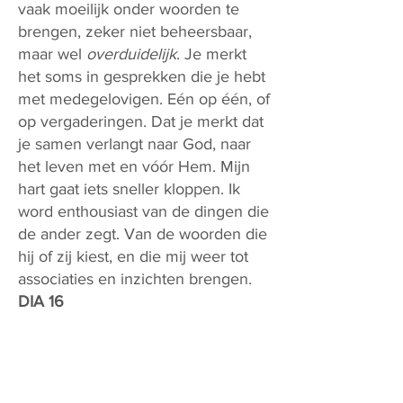
vaak moeilijk onder woorden te
brengen, zeker niet beheersbaar,
maar wel
overduidelijk
. Je merkt
het soms in gesprekken die je hebt
met medegelovigen. Eén op één, of
op vergaderingen. Dat je merkt dat
je samen verlangt naar God, naar
het leven met en vóór Hem. Mijn
hart gaat iets sneller kloppen. Ik
word enthousiast van de dingen die
de ander zegt. Van de woorden die
hij of zij kiest, en die mij weer tot
associaties en inzichten brengen.
DIA 16
Dat komt hierdoor: als gelovige ben
jij
een plaats van ontmoeting met
God. De tempel in Jeruzalem is