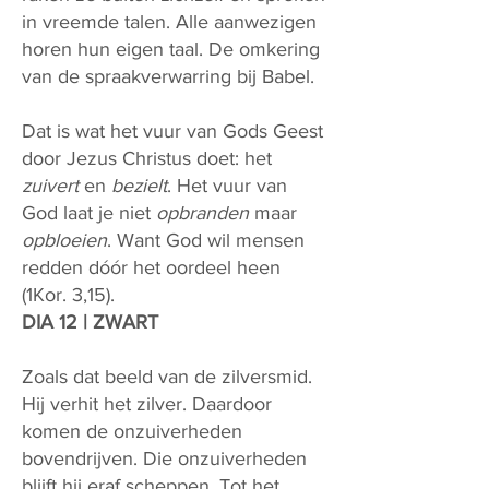
in vreemde talen. Alle aanwezigen
horen hun eigen taal. De omkering
van de spraakverwarring bij Babel.
Dat is wat het vuur van Gods Geest
door Jezus Christus doet: het
zuivert
en
bezielt
. Het vuur van
God laat je niet
opbranden
maar
opbloeien
. Want God wil mensen
redden dóór het oordeel heen
(1Kor. 3,15).
DIA 12 | ZWART
Zoals dat beeld van de zilversmid.
Hij verhit het zilver. Daardoor
komen de onzuiverheden
bovendrijven. Die onzuiverheden
blijft hij eraf scheppen. Tot het