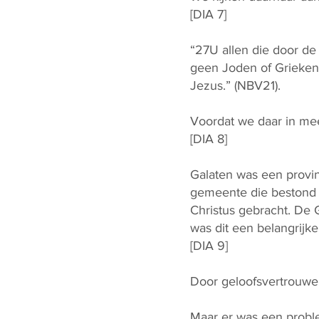
[DIA 7]
“27U allen die door de
geen Joden of Grieken 
Jezus.” (NBV21).
Voordat we daar in meer
[DIA 8]
Galaten was een provinc
gemeente die bestond 
Christus gebracht. De
was dit een belangrijk
[DIA 9]
Door geloofsvertrouwe
Maar er was een probl