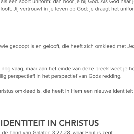
ls een soort uniform: dan hoor je bij God. Als God naar je k
gelooft. Jij vertrouwt in je leven op God: je draagt het unifo
 wie gedoopt is en gelooft, die heeft zich omkleed met Je
n nog vaag, maar aan het einde van deze preek weet je hoe
ilig perspectief! In het perspectief van Gods redding.
istus omkleed is, die heeft in Hem een nieuwe identiteit
IDENTITEIT IN CHRISTUS
 de hand van Galaten 3,27-28, waar Paulus zegt: