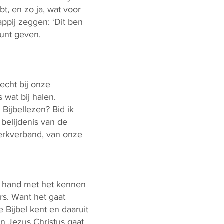
t, en zo ja, wat voor
ppij zeggen: ‘Dit ben
m kunt geven.
 echt bij onze
 wat bij halen.
Bijbellezen? Bid ik
belijdenis van de
kerkverband, van onze
 in hand met het kennen
rs. Want het gaat
 Bijbel kent en daaruit
 in Jezus Christus gaat