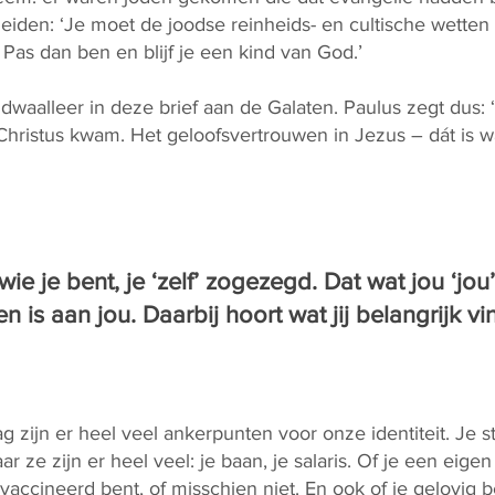
eiden: ‘Je moet de joodse reinheids- en cultische wette
. Pas dan ben en blijf je een kind van God.’
dwaalleer in deze brief aan de Galaten. Paulus zegt dus: 
Christus kwam. Het geloofsvertrouwen in Jezus – dát is wat 
s wie je bent, je ‘zelf’ zogezegd. Dat wat jou ‘jo
n is aan jou. Daarbij hoort wat jij belangrijk v
ag zijn er heel veel ankerpunten voor onze identiteit. Je st
maar ze zijn er heel veel: je baan, je salaris. Of je een eigen
vaccineerd bent, of misschien niet. En ook of je gelovig be