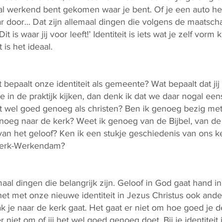
 al werkend bent gekomen waar je bent. Of je een auto heb
 door… Dat zijn allemaal dingen die volgens de maatscha
: ‘Dit is waar jij voor leeft!’ Identiteit is iets wat je zelf vor
 is het ideaal.
t bepaalt onze identiteit als gemeente? Wat bepaalt dat jij
in de praktijk kijken, dan denk ik dat we daar nogal eens
et wel goed genoeg als christen? Ben ik genoeg bezig met 
oeg naar de kerk? Weet ik genoeg van de Bijbel, van de 
an het geloof? Ken ik een stukje geschiedenis van ons 
kerk-Werkendam?
lemaal dingen die belangrijk zijn. Geloof in God gaat hand
het met onze nieuwe identiteit in Jezus Christus ook ande
k je naar de kerk gaat. Het gaat er niet om hoe goed je de
r niet om of jij het wel goed genoeg doet. Bij je identiteit