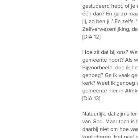
gestudeerd hebt, of je
één dan? En ga zo maar
jij, zo ben jij.’ En zelfs
Zelfverwezenlijking, dat
[DIA 12]
Hoe zit dat bij ons? Wa
gemeente hoort? Als we 
Bijvoorbeeld: doe ik h
genoeg? Ga ik vaak gen
kerk? Weet ik genoeg v
gemeente hier in Alm
[DIA 13]
Natuurlijk: dat zijn al
van God. Maar toch is 
daarbij niet om hoe vaa
kunt citeren. Het gaat e