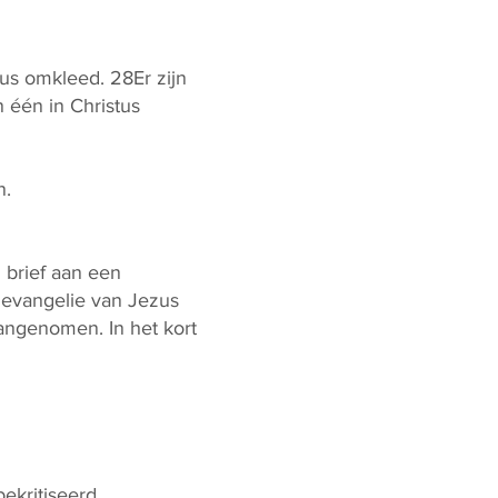
us omkleed. 28Er zijn
 één in Christus
n.
n brief aan een
 evangelie van Jezus
angenomen. In het kort
kritiseerd.