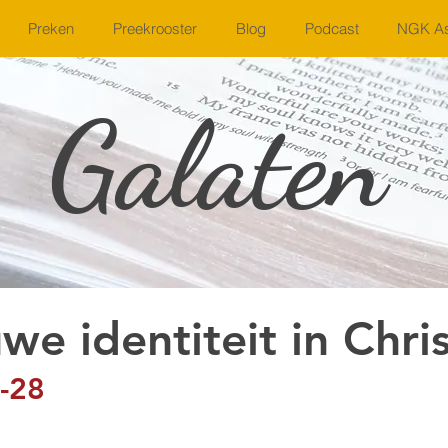
Preken
Preekrooster
Blog
Podcast
NGK As
Galaten
we identiteit in Chri
-28