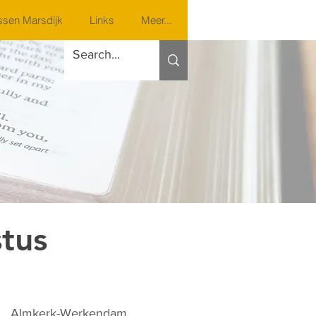
sen Marsdijk
Links
Meer...
stus
Almkerk-Werkendam