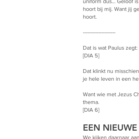
uniform dus… Geloof is a
hoort bij mij. Want jij 
hoort.
---------------------
Dat is wat Paulus zegt:
[DIA 5]
Dat klinkt nu misschie
je hele leven in een he
Want wie met Jezus Chr
thema.
[DIA 6]
EEN NIEUWE 
We kijken daarnaar aan