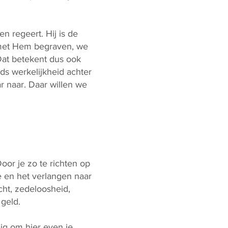
n regeert. Hij is de
n met Hem begraven, we
Dat betekent dus ook
ds werkelijkheid achter
ar naar. Daar willen we
oor je zo te richten op
se en het verlangen naar
cht, zedeloosheid,
 geld.
dig om hier even je