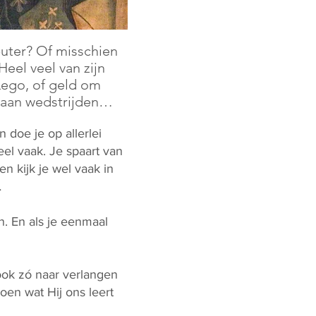
puter? Of misschien
eel veel van zijn
n Lego, of geld om
e aan wedstrijden…
 doe je op allerlei
eel vaak. Je spaart van
n kijk je wel vaak in
…
en. En als je eenmaal
ook zó naar verlangen
oen wat Hij ons leert