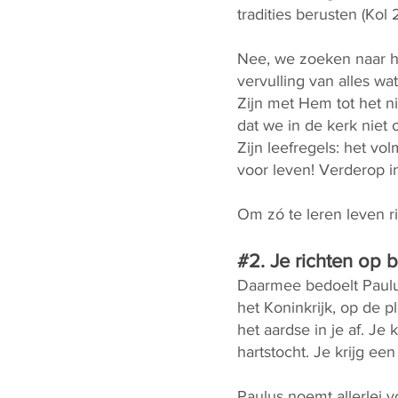
tradities berusten (Kol 2
Nee, we zoeken naar he
vervulling van alles w
Zijn met Hem tot het n
dat we in de kerk niet 
Zijn leefregels: het vo
voor leven! Verderop i
Om zó te leren leven r
#2. Je richten op 
Daarmee bedoelt Paulus 
het Koninkrijk, op de p
het aardse in je af. Je
hartstocht. Je krijg ee
Paulus noemt allerlei v