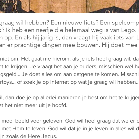
el graag wil hebben? Een nieuwe fiets? Een spelcom
 Ik heb een neefje die helemaal weg is van Lego. H
n op. En als hij jarig is, dan vraagt hij vaak iets va
kan er prachtige dingen mee bouwen. Hij doet me
iet om. Het gaat me hierom: als je iets heel graag wil, dan
 te krijgen. Je vraagt het aan je ouders, misschien wel h
agsgeld… Je doet alles om aan datgene te komen. Misschie
rtoys… of zoek je op internet op wat je graag wil hebben
il, dan doe je op allerlei manieren je best om het te krijg
t het niet meer uit je hoofd.
en mooi beeld voor geloven. God wil heel graag dat we er 
met Hem te leven. God wil dat je in je leven in alles wil d
zijn zoals de Here Jezus.