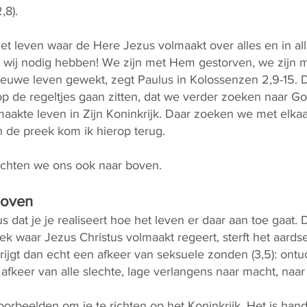
,8).
t leven waar de Here Jezus volmaakt over alles en in alle
at wij nodig hebben! We zijn met Hem gestorven, we zij
ieuwe leven gewekt, zegt Paulus in Kolossenzen 2,9-15. 
op de regeltjes gaan zitten, dat we verder zoeken naar Go
lmaakte leven in Zijn Koninkrijk. Daar zoeken we met elka
n de preek kom ik hierop terug.
ichten we ons ook naar boven.
boven
dat je je realiseert hoe het leven er daar aan toe gaat. D
lek waar Jezus Christus volmaakt regeert, sterft het aard
 krijgt dan echt een afkeer van seksuele zonden (3,5): ontu
n afkeer van alle slechte, lage verlangens naar macht, naar
oorbeelden om je te richten op het Koninkrijk. Het is han