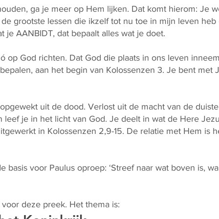
ouden, ga je meer op Hem lijken. Dat komt hierom: Je w
 de grootste lessen die ikzelf tot nu toe in mijn leven heb
at je AANBIDT, dat bepaalt alles wat je doet.
zó op God richten. Dat God die plaats in ons leven inneem
j bepalen, aan het begin van Kolossenzen 3. Je bent met J
 opgewekt uit de dood. Verlost uit de macht van de duist
leef je in het licht van God. Je deelt in wat de Here Jez
uitgewerkt in Kolossenzen 2,9-15. De relatie met Hem is h
 basis voor Paulus oproep: ‘Streef naar wat boven is, waar
t voor deze preek. Het thema is: