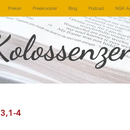
Preken
Preekrooster
Blog
Podcast
NGK As
Kolossenze
3,1-4