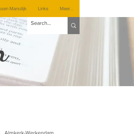
sen Marsdijk
Links
Meer...
n
Almkerk-Werkendam