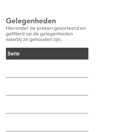
Gelegenheden
Hieronder de preken gesorteerd en
gefilterd op de gelegenheden
waarbij ze gehouden zijn.
Serie
Thema
God strijdt voor Zijn
mensen
De overwinning
verwachten
Schoonheid in de
schade
Vernieuwing
verwachten