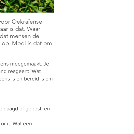
 voor Oekraïense
aar is dat. Waar
a dat mensen de
 op. Mooi is dat om
eleens meegemaakt. Je
and reageert: ‘Wat
eens is en bereid is om
geplaagd of gepest, en
pkomt. Wat een