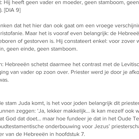
t: Hij heeft geen vader en moeder, geen stamboom, geen
. [DIA 9]
nken dat het hier dan ook gaat om een vroege verschijni
stofanie. Maar het is vooraf even belangrijk: de Hebreeën
boren of gestorven is. Hij constateert enkel: voor zover 
in, geen einde, geen stamboom.
: Hebreeën schetst daarmee het contrast met de Levitische
 ging van vader op zoon over. Priester werd je door je afk
was.
 stam Juda komt, is het voor joden belangrijk dit prieste
nnen zeggen: ‘Ja, lekker makkelijk… ik kan mezelf ook we
dat God dat doet… maar hoe fundeer je dat in het Oude Te
 oudtestamentische onderbouwing voor Jezus’ priestersch
er van de Hebreeën in hoofdstuk 7.