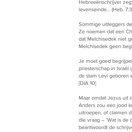
Hebreeënschrijver zeg
levenseinde… (Heb. 7:3)
Sommige uitleggers de
Ze noemen dat een Chri
dat Melchisedek niet ge
Melchisedek geen beg
Je moet goed begrijpen
priesterschap in Israël
de stam Levi geboren 
[DIA 10]
Maar omdat Jezus uit de
Anders zou een jood ku
uitroepen, of claimen 
die vraag – ‘Wat is de
beantwoordt de schrijv