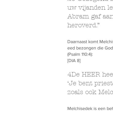
uw vijanden lev
Abram gaf aan
heroverd.”
Daarnaast komt Melchi
eed bezongen die God 
(Psalm 110:4):
[DIA 8]
4De HEER heeft
‘Je bent pries
zoals ook Melc
Melchisedek is een beho