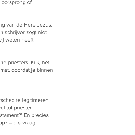
 oorsprong of
ng van de Here Jezus.
 schrijver zegt niet
wij weten heeft
 priesters. Kijk, het
omst, doordat je binnen
rschap te legitimeren.
l tot priester
stament?’ En precies
ap? – die vraag