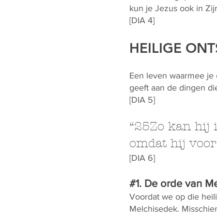
kun je Jezus ook in Zij
[DIA 4]
HEILIGE ON
Een leven waarmee je o
geeft aan de dingen di
[DIA 5]
“25Zo kan hij
omdat hij voor 
[DIA 6]
#1. De orde van M
Voordat we op die heili
Melchisedek. Misschie