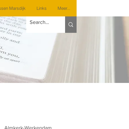
sen Marsdijk
Links
Meer...
Almkerk-Werkendam