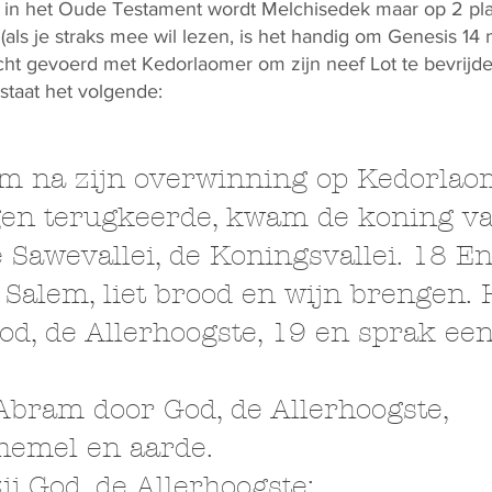
t in het Oude Testament wordt Melchisedek maar op 2 p
 (als je straks mee wil lezen, is het handig om Genesis 14 
t gevoerd met Kedorlaomer om zijn neef Lot te bevrijden
staat het volgende:
m na zijn overwinning op Kedorlao
gen terugkeerde, kwam de koning 
 Sawevallei, de Koningsvallei. 18 E
Salem, liet brood en wijn brengen. 
od, de Allerhoogste, 19 en sprak ee
Abram door God, de Allerhoogste,
hemel en aarde.
j God, de Allerhoogste: