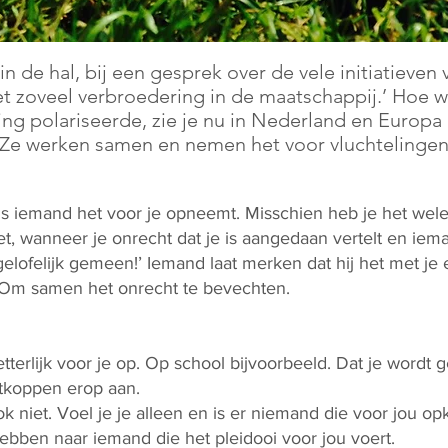
n de hal, bij een gesprek over de vele initiatieven
iet zoveel verbroedering in de maatschappij.’ Hoe w
ng polariseerde, zie je nu in Nederland en Europ
 Ze werken samen en nemen het voor vluchtelingen
als iemand het voor je opneemt. Misschien heb je het w
et, wanneer je onrecht dat je is aangedaan vertelt en iem
gelofelijk gemeen!’ Iemand laat merken dat hij het met je 
. Om samen het onrecht te bevechten.
terlijk voor je op. Op school bijvoorbeeld. Dat je wordt 
tkoppen erop aan.
k niet. Voel je je alleen en is er niemand die voor jou o
ebben naar iemand die het pleidooi voor jou voert.