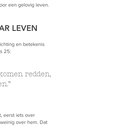
voor een gelovig leven.
AR LEVEN
ichting en betekenis
s 25:
lkomen redden,
en.”
 eerst iets over
 weinig over hem. Dat