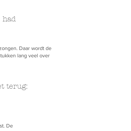
j had
ezongen. Daar wordt de
tukken lang veel over
t terug:
st. De