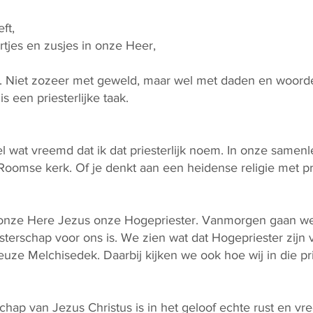
ft,
rtjes en zusjes in onze Heer,
 Niet zozeer met geweld, maar wel met daden en woord
s een priesterlijke taak.
el wat vreemd dat ik dat priesterlijk noem. In onze samen
 Roomse kerk. Of je denkt aan een heidense religie met prie
t onze Here Jezus onze Hogepriester. Vanmorgen gaan 
esterschap voor ons is. We zien wat dat Hogepriester zijn
uze Melchisedek. Daarbij kijken we ook hoe wij in die pri
chap van Jezus Christus is in het geloof echte rust en vr