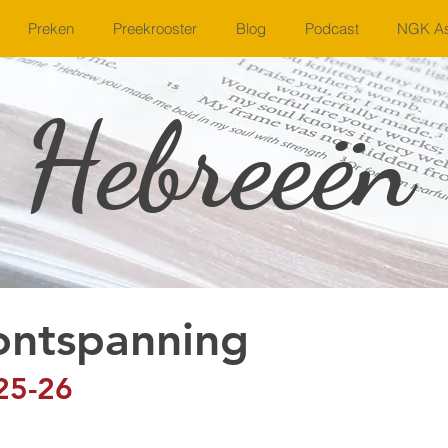
Preken
Preekrooster
Blog
Podcast
NGK As
Hebreeën
 ontspanning
25-26