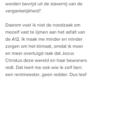
worden bevrijd uit de slavernij van de 
vergankelijkheid".
Daarom voel ik niet de noodzaak om 
mezelf vast te lijmen aan het asfalt van 
de A12. Ik maak me minder en minder 
zorgen om het klimaat, omdat ik meer 
en meer overtuigd raak dat Jezus 
Christus deze wereld en haar bewoners 
redt. Dat leert me ook wie ik zelf ben: 
een rentmeester, geen redder. Dus leef 
ik van
uit het geloof dat de wereld al 
gered is. Niet maar voor een stukje, 
maar helemaal. Dus wij hoeven niet 
keihard aan het werk om de redding die 
God is begonnen compleet te maken. 
Nee, we mogen leven in het geloof dat 
de wereld al helemaal gered is. Dat ziet 
er anders uit dan klimaatactivisme.