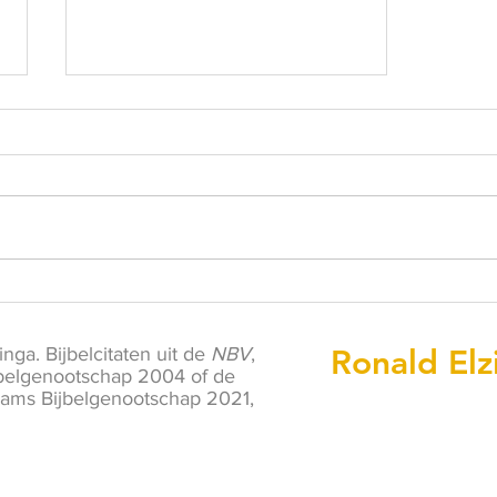
Waarom ik mezelf niet
vastlijmde op de A12
nga. Bijbelcitaten uit de
NBV
,
Ronald Elz
belgenootschap 2004 of de
aams Bijbelgenootschap 2021,