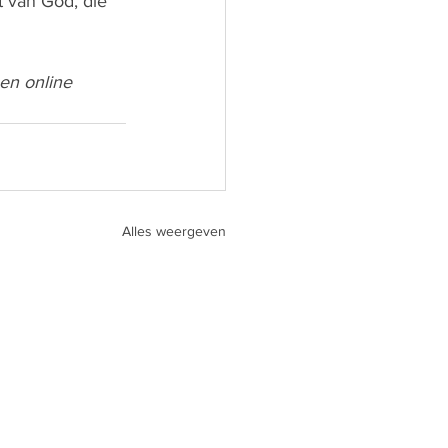
 van God, die 
en online 
Alles weergeven