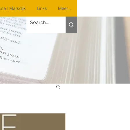
sen Marsdijk
Links
Meer...