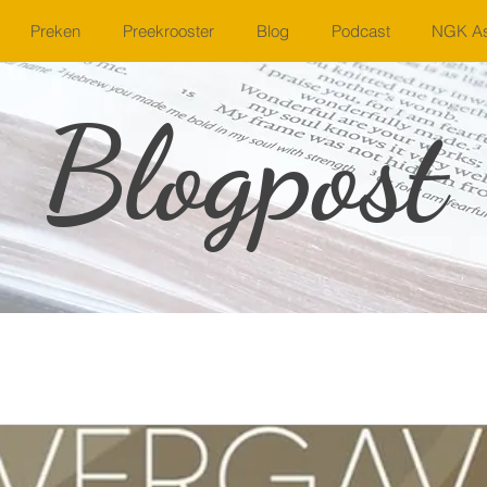
Preken
Preekrooster
Blog
Podcast
NGK As
Blogpost