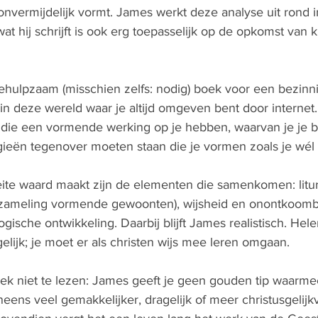
onvermijdelijk vormt. James werkt deze analyse uit rond i
at hij schrijft is ook erg toepasselijk op de opkomst van 
ehulpzaam (misschien zelfs: nodig) boek voor een bezinni
t in deze wereld waar je altijd omgeven bent door internet. 
eën die een vormende werking op je hebben, waarvan je je
gieën tegenover moeten staan die je vormen zoals je wél 
te waard maakt zijn de elementen die samenkomen: litur
rzameling vormende gewoonten), wijsheid en onontkoomb
gische ontwikkeling. Daarbij blijft James realistisch. He
elijk; je moet er als christen wijs mee leren omgaan.
k niet te lezen: James geeft je geen gouden tip waarmee
 ineens veel gemakkelijker, dragelijk of meer christusgelijk