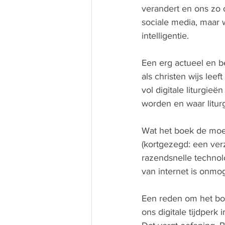
verandert en ons zo 
sociale media, maar w
intelligentie. 
Een erg actueel en b
als christen wijs leef
vol digitale liturgi
worden en waar litur
Wat het boek de moei
(kortgezegd: een ve
razendsnelle technolo
van internet is onmog
Een reden om het boe
ons digitale tijdperk