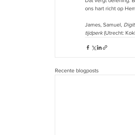
Dat vergt oefening. 
ons hart richt op He
James, Samuel, 
Digi
tijdperk 
(Utrecht: Ko
Recente blogposts