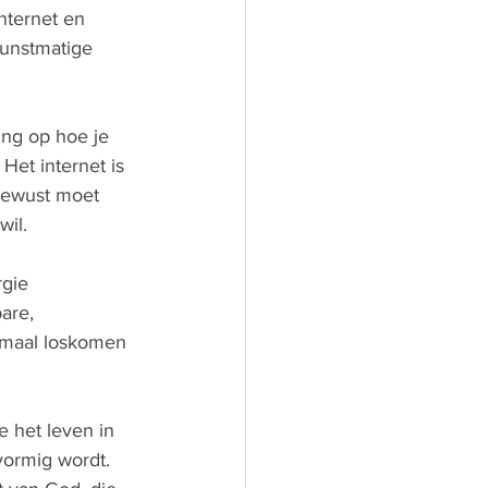
nternet en 
kunstmatige 
ng op hoe je 
Het internet is 
 bewust moet 
wil.
gie 
are, 
lemaal loskomen 
 het leven in 
vormig wordt. 