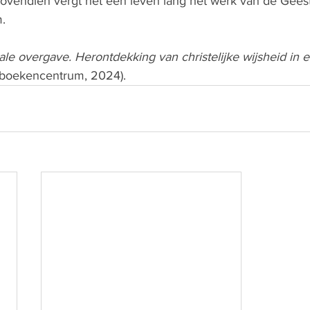
Bovendien vergt het een leven lang het werk van de Geest
m.
tale overgave. Herontdekking van christelijke wijsheid in e
kboekencentrum, 2024).