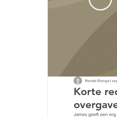
Ronald Elzinga
1 se
Korte re
overgav
James geeft een erg 