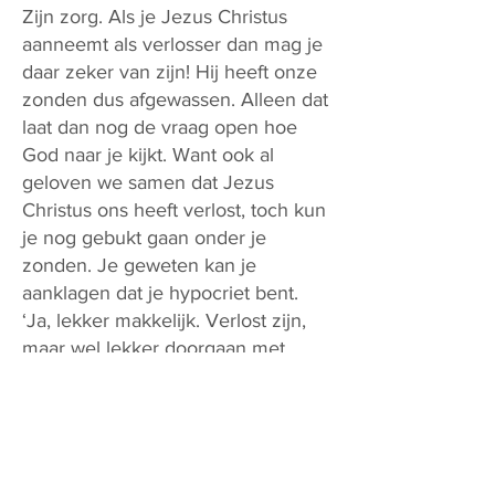
Zijn zorg. Als je Jezus Christus
aanneemt als verlosser dan mag je
daar zeker van zijn! Hij heeft onze
zonden dus afgewassen. Alleen dat
laat dan nog de vraag open hoe
God naar je kijkt. Want ook al
geloven we samen dat Jezus
Christus ons heeft verlost, toch kun
je nog gebukt gaan onder je
zonden. Je geweten kan je
aanklagen dat je hypocriet bent.
‘Ja, lekker makkelijk. Verlost zijn,
maar wel lekker doorgaan met
zondigen. Mooie christen ben jij…
Je doet er niet hard genoeg je best
voor. Wat zal God wel niet van je
denken? Hoe denk je dat Hij nu
naar je kijkt?’