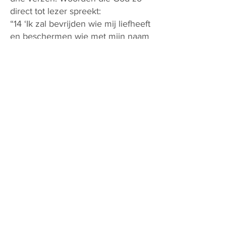
direct tot lezer spreekt:
“14 ‘Ik zal bevrijden wie mij liefheeft
en beschermen wie met mijn naam
vertrouwd is.
15 Roep je mij aan, ik geef
antwoord,
in de nood zal ik bij je zijn,
je bevrijden en met roem
overladen,
16 je overvloed geven van dagen.
Ik zal je redding zijn.’” (Psalm 91,14-
16, NBV)
Woorden die allereerst gelden voor
de Here Jezus Christus Zelf. God
bevrijdde Hem uit de dood en
overlaadde Hem met wereldwijde
roem!