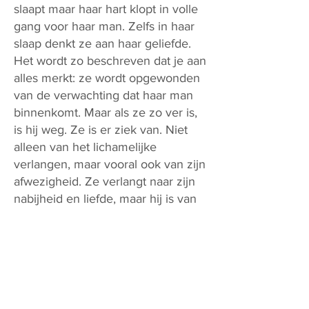
slaapt maar haar hart klopt in volle
gang voor haar man. Zelfs in haar
slaap denkt ze aan haar geliefde.
Het wordt zo beschreven dat je aan
alles merkt: ze wordt opgewonden
van de verwachting dat haar man
binnenkomt. Maar als ze zo ver is,
is hij weg. Ze is er ziek van. Niet
alleen van het lichamelijke
verlangen, maar vooral ook van zijn
afwezigheid. Ze verlangt naar zijn
nabijheid en liefde, maar hij is van
het één op het andere moment
verdwenen.
Belangrijk is om hier te
benadrukken – en dan wordt ik een
beetje technisch: Hooglied is