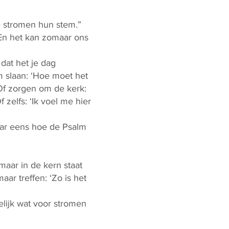
e stromen hun stem.”
 En het kan zomaar ons
at het je dag
m slaan: ‘Hoe moet het
Of zorgen om de kerk:
zelfs: ‘Ik voel me hier
maar eens hoe de Psalm
aar in de kern staat
ar treffen: ‘Zo is het
elijk wat voor stromen