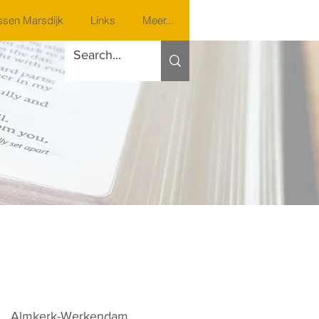
sen Marsdijk
Links
Meer...
Almkerk-Werkendam