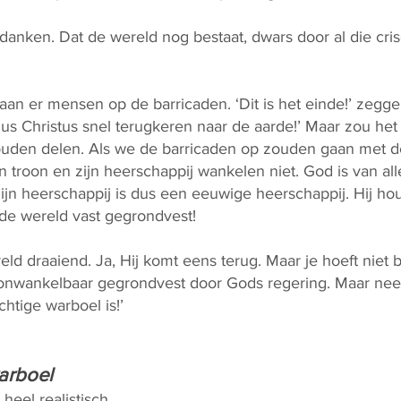
danken. Dat de wereld nog bestaat, dwars door al die cris
staan er mensen op de barricaden. ‘Dit is het einde!’ zegg
zus Christus snel terugkeren naar de aarde!’ Maar zou het 
den delen. Als we de barricaden op zouden gaan met d
n troon en zijn heerschappij wankelen niet. God is van al
Zijn heerschappij is dus een eeuwige heerschappij. Hij ho
de wereld vast gegrondvest!
 draaiend. Ja, Hij komt eens terug. Maar je hoeft niet bij
 onwankelbaar gegrondvest door Gods regering. Maar nee
chtige warboel is!’
arboel
 heel realistisch.