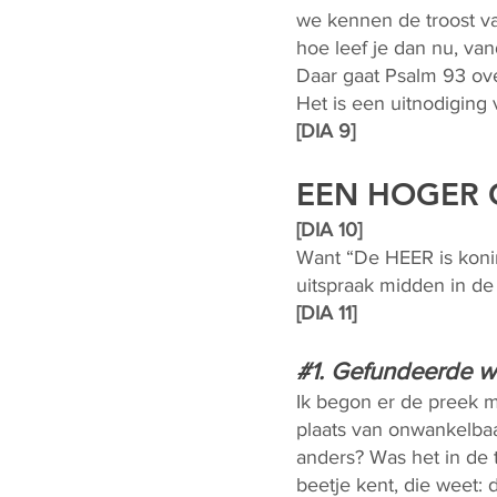
we kennen de troost va
hoe leef je dan nu, va
Daar gaat Psalm 93 over
Het is een uitnodigin
[DIA 9]
EEN HOGER 
[DIA 10]
Want “De HEER is koning
uitspraak midden in d
[DIA 11]
#1. Gefundeerde w
Ik begon er de preek me
plaats van onwankelbaa
anders? Was het in de 
beetje kent, die weet: 