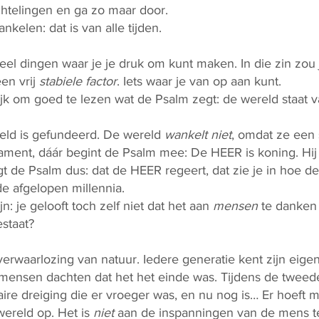
chtelingen en ga zo maar door.
ankelen: dat is van alle tijden.
zoveel dingen waar je je druk om kunt maken. In die zin z
een vrij
stabiele factor
. Iets waar je van op aan kunt.
jk om goed te lezen wat de Psalm zegt: de wereld staat v
reld is gefundeerd. De wereld
wankelt niet
, omdat ze een
dament, dáár begint de Psalm mee: De HEER is koning. Hij
gt de Psalm dus: dat de HEER regeert, dat zie je in hoe d
de afgelopen millennia.
jn: je gelooft toch zelf niet dat het aan
mensen
te danken 
staat?
 verwaarlozing van natuur. Iedere generatie kent zijn eigen
mensen dachten dat het het einde was. Tijdens de tweed
ire dreiging die er vroeger was, en nu nog is… Er hoeft m
ereld op. Het is
niet
aan de inspanningen van de mens t