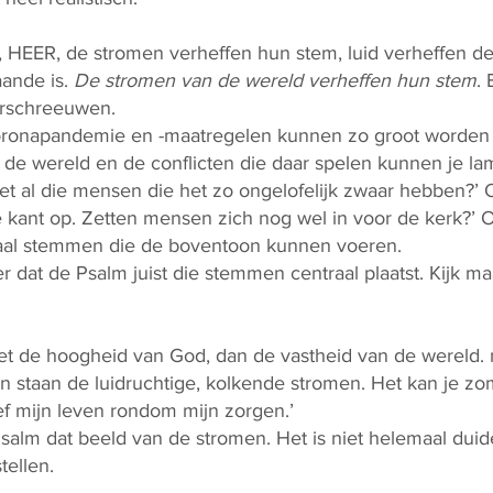
 HEER, de stromen verheffen hun stem, luid verheffen d
aande is.
De stromen van de wereld verheffen hun stem
.
erschreeuwen.
onapandemie en -maatregelen kunnen zo groot worden d
de wereld en de conflicten die daar spelen kunnen je la
t al die mensen die het zo ongelofelijk zwaar hebben?’ 
kant op. Zetten mensen zich nog wel in voor de kerk?’ Of 
emaal stemmen die de boventoon kunnen voeren.
er dat de Psalm juist die stemmen centraal plaatst. Kijk 
et de hoogheid van God, dan de vastheid van de wereld. m
n staan de luidruchtige, kolkende stromen. Het kan je zoma
eef mijn leven rondom mijn zorgen.’
salm dat beeld van de stromen. Het is niet helemaal duid
tellen.