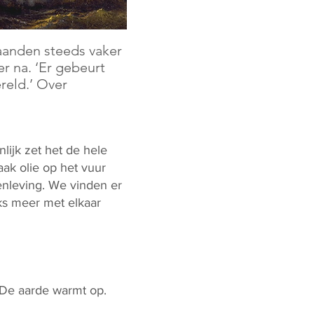
aanden steeds vaker
er na. ‘Er gebeurt
reld.’ Over
ijk zet het de hele
ak olie op het vuur
enleving. We vinden er
jks meer met elkaar
. De aarde warmt op.