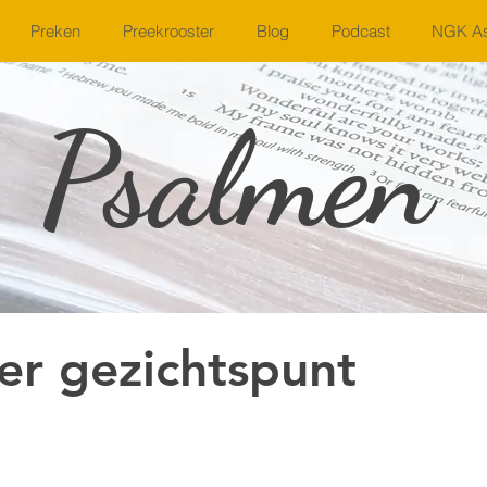
Preken
Preekrooster
Blog
Podcast
NGK As
Psalmen
er gezichtspunt