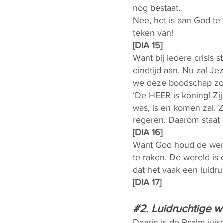
nog bestaat.
Nee, het is aan God te 
teken van!
[DIA 15]
Want bij iedere crisis 
eindtijd aan. Nu zal Je
we deze boodschap zou
‘De HEER is koning! Zij
was, is en komen zal. 
regeren. Daarom staat 
[DIA 16]
Want God houd de wereld
te raken. De wereld is
dat het vaak een luidru
[DIA 17]
#2. Luidruchtige w
Daarin is de Psalm juist