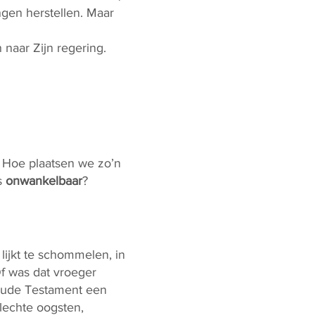
ngen herstellen. Maar
 naar Zijn regering.
) Hoe plaatsen we zo’n
s
onwankelbaar
?
 lijkt te schommelen, in
Of was dat vroeger
 Oude Testament een
slechte oogsten,