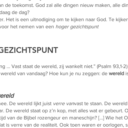
n de toekomst. God zal alle dingen nieuw maken, alle di
ndaag de dag?
. Het is een uitnodiging om te kijken naar God. Te kijken
g voor het nemen van een
hoger gezichtspunt
GEZICHTSPUNT
 … Vast staat de wereld, zij wankelt niet.” (Psalm 93,1-2
e wereld van vandaag? Hoe kun je nu zeggen: de
wereld
i
ereld
e. De wereld lijkt juist
verre van
vast te staan. De wereld
r. De wereld staat op z’n kop, met alles wat er gebeurt. 
tijd van de Bijbel rozengeur en maneschijn? […] Wie het
dat is verre van de realiteit. Ook toen waren er oorlogen, 