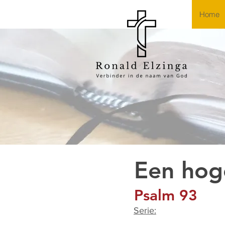
Home
Een hog
Psalm 93
Serie: